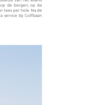
uidkust van het eiland
t op de bergen, op de
r tees per hole. Na de
a service bij Golfbaan