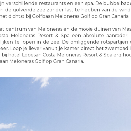
zijn verschillende restaurants en een spa. De bubbelbade
an de golvende zee zonder last te hebben van de wind.
 het dichtst bij Golfbaan Meloneras Golf op Gran Canaria.
ij het centrum van Meloneras en de mooie duinen van Mas
sta Meloneras Resort & Spa een absolute aanrader. 
ijken te lopen in de zee. De omliggende rotspartij
feer. Loop je liever vanuit je kamer direct het zwembad in
a bij hotel Lopesan Costa Meloneras Resort & Spa erg h
fbaan Meloneras Golf op Gran Canaria.