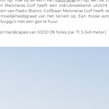
lf ligt vlak bij de kern van
Meloneras
en ligt aan de z
aan Meloneras Golf heeft een indrukwekkend uitzich
en van Pasito Blanco. Golfbaan Meloneras Golf heeft vie
moeilijkheidsgraad van het terrein op. Een mooie extr
n buggy’s met een gps te huur.
 handicapeis van 30/30 (18 holes, par 71, 5.349 meter).