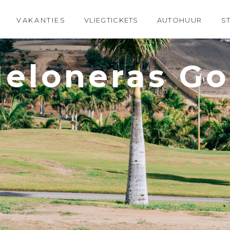
VAKANTIES
VLIEGTICKETS
AUTOHUUR
S
eloneras Go