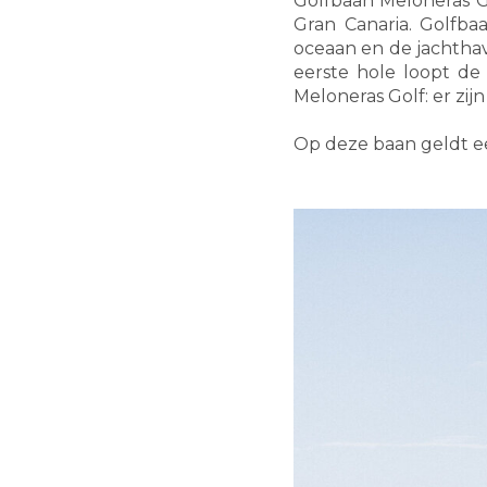
Golfbaan Meloneras Go
Gran Canaria. Golfb
oceaan en de jachthav
eerste hole loopt de 
Meloneras Golf: er zij
Op deze baan geldt een