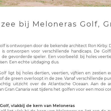
zee bij Meloneras Golf, 
lf is ontworpen door de bekende architect Ron Kirby.
a is ontworpen voor verschillende handicaps. De Go
 de gevorderde speler. Een voorbeeld: bij holes veert
isen. Een echte uitdaging dus.
f ligt bij holes dertien, veertien, vijftien en zestien er
lsof de green overloopt in de zee. Vanaf verschillende 
chtig uitzicht over de Atlantische Oceaan. Aan de 
n Gran Canaria wat tijdens het golfen voor een mooi con
olf, vlakbij de kern van Meloneras