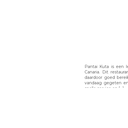
Pantai Kuta is een 
Canaria. Dit restaur
daardoor goed bereik
vandaag gegeten en
snelle service en […]