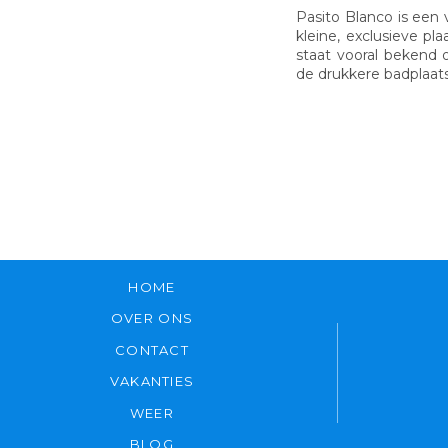
Pasito Blanco is een v
kleine, exclusieve pl
staat vooral bekend o
de drukkere badplaat
HOME
OVER ONS
CONTACT
VAKANTIES
WEER
BLOG